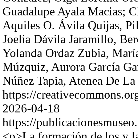
Guadalupe Ayala Macias; C
Aquiles O. Ávila Quijas, P
Joelia Dávila Jaramillo, Be
Yolanda Ordaz Zubia, María
Múzquiz, Aurora García Gar
Núñez Tapia, Atenea De La 
https://creativecommons.or
2026-04-18
https://publicacionesmuseo
<p>La formación de los y l