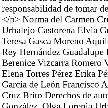
responsabilidad de tomar dec
</p>
Norma del Carmen Cr
Urbalejo Castorena
Elvia G
Teresa Gasca Moreno
Aquil
Rey Hernández
Guadalupe D
Berenice Vizcarra Romero
V
Elena Torres Pérez
Erika P
García de León
Francisco A
Cruz Brito
Derechos de aut
González, Olga Lorenia Urb